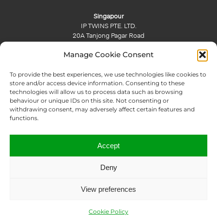
Singapour
IP TWINS PTE. LTD.
20A Tanjong Pagar Road
Singapore (088443)
Manage Cookie Consent
To provide the best experiences, we use technologies like cookies to
Hong Kong
store and/or access device information. Consenting to these
Unit C, 8/F, King Palace Plaza
technologies will allow us to process data such as browsing
No. 55 King Yip Street
behaviour or unique IDs on this site. Not consenting or
Kwun Tong, Kowloon, Hong Kong
withdrawing consent, may adversely affect certain features and
functions.
+33 142 789 312
Accept
Deny
Copyright © 2023 IP Twins
View preferences
Mentions Légales
Conditions Générales
Politique de confidentialité
Termes de l’ICANN
Signaler un abus
Cookie Policy