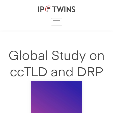
Skip
to
content
Global Study on
ccTLD and DRP