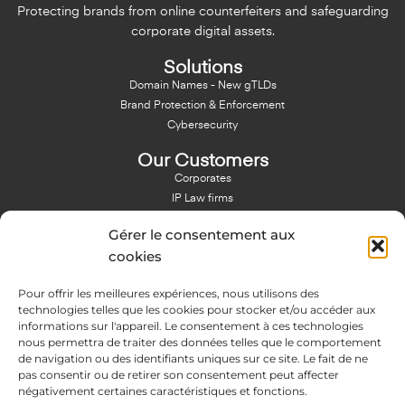
Protecting brands from online counterfeiters and safeguarding
corporate digital assets.
Solutions
Domain Names - New gTLDs
Brand Protection & Enforcement
Cybersecurity
Our Customers
Corporates
IP Law firms
Branding Agencies
Gérer le consentement aux
Resources & Blog
cookies
Blog
Pour offrir les meilleures expériences, nous utilisons des
NFT - News From There
technologies telles que les cookies pour stocker et/ou accéder aux
Domain Names Search
informations sur l'appareil. Le consentement à ces technologies
nous permettra de traiter des données telles que le comportement
About Us
de navigation ou des identifiants uniques sur ce site. Le fait de ne
Expertise
pas consentir ou de retirer son consentement peut affecter
Team
négativement certaines caractéristiques et fonctions.