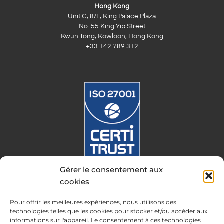
Hong Kong
Unit C, 8/F, King Palace Plaza
No. 55 King Yip Street
Kwun Tong, Kowloon, Hong Kong
+33 142 789 312
Gérer le consentement aux
Copyright © 2024 IP Twins
cookies
Mentions Légales
Conditions Générales
Pour offrir les meilleures expériences, nous utilisons des
Politique de confidentialité
Termes de l’ICANN
Signaler un abus
technologies telles que les cookies pour stocker et/ou accéder aux
Plan du site
informations sur l'appareil. Le consentement à ces technologies