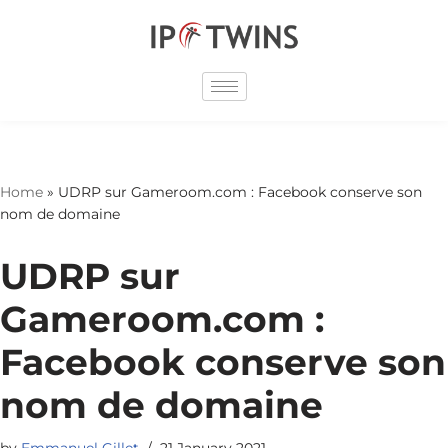
Skip
to
content
Home
»
UDRP sur Gameroom.com : Facebook conserve son
nom de domaine
UDRP sur
Gameroom.com :
Facebook conserve son
nom de domaine
by
Emmanuel Gillet
21 January 2021