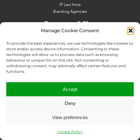
IP Law firms
Branding Agencies
Resources & Blog
Manage Cookie Consent
Blog
NFT - News From There
To provide the best experiences, we use technologies like cookies to
Domain Names Search
store and/or access device information. Consenting to these
technologies will allow us to process data such as browsing
About Us
behaviour or unique IDs on this site. Not consenting or
Expertise
withdrawing consent, may adversely affect certain features and
Team
functions.
Offices
Memberships
Accept
Contact us
Deny
Copyright © 2024 IP Twins
View preferences
Legal Notice
Terms and Conditions
Privacy Policy
ICANN Terms
Report an abuse
Data Disclosure Request
Sitemap
Cookie Policy