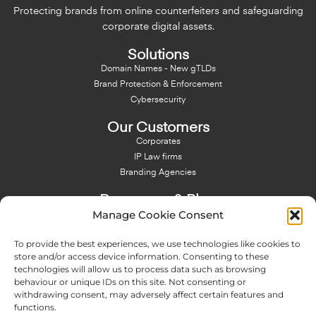
Protecting brands from online counterfeiters and safeguarding
corporate digital assets.
Solutions
Domain Names - New gTLDs
Brand Protection & Enforcement
Cybersecurity
Our Customers
Corporates
IP Law firms
Branding Agencies
Resources & Blog
Manage Cookie Consent
Blog
NFT - News From There
To provide the best experiences, we use technologies like cookies to
Domain Names Search
store and/or access device information. Consenting to these
technologies will allow us to process data such as browsing
About Us
behaviour or unique IDs on this site. Not consenting or
Expertise
withdrawing consent, may adversely affect certain features and
Team
functions.