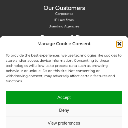
Our Customers
Corporates
IP Law firms
Branding Agencies
Resources & Blog
Manage Cookie Consent
Blog
NFT - News From There
To provide the best experiences, we use technologies like cookies to
Domain Names Search
store and/or access device information. Consenting to these
technologies will allow us to process data such as browsing
About Us
behaviour or unique IDs on this site. Not consenting or
Expertise
withdrawing consent, may adversely affect certain features and
Team
functions.
Offices
Memberships
Accept
Contact us
Deny
Copyright © 2024 IP Twins
View preferences