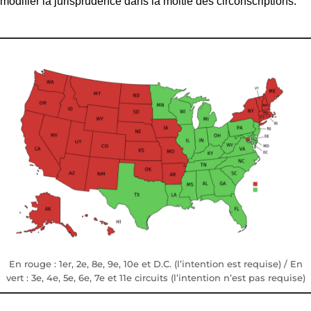
modifier la jurisprudence dans la moitié des circonscriptions.
En rouge : 1er, 2e, 8e, 9e, 10e et D.C. (l’intention est requise) / En
vert : 3e, 4e, 5e, 6e, 7e et 11e circuits (l’intention n’est pas requise)