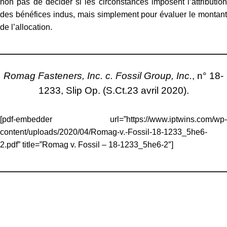
non pas de décider si les circonstances imposent l’attribution
des bénéfices indus, mais simplement pour évaluer le montant
de l’allocation.
Romag Fasteners, Inc. c. Fossil Group, Inc.
, n° 18-
1233, Slip Op. (S.Ct.23 avril 2020).
[pdf-embedder url=”https://www.iptwins.com/wp-
content/uploads/2020/04/Romag-v.-Fossil-18-1233_5he6-
2.pdf” title=”Romag v. Fossil – 18-1233_5he6-2″]