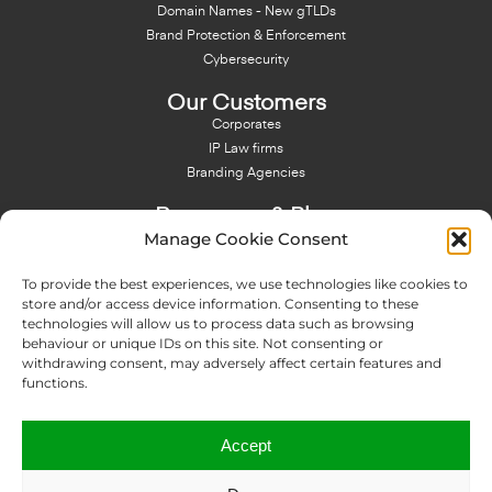
Domain Names - New gTLDs
Brand Protection & Enforcement
Cybersecurity
Our Customers
Corporates
IP Law firms
Branding Agencies
Resources & Blog
Manage Cookie Consent
Blog
NFT - News From There
To provide the best experiences, we use technologies like cookies to
Domain Names Search
store and/or access device information. Consenting to these
technologies will allow us to process data such as browsing
About Us
behaviour or unique IDs on this site. Not consenting or
Expertise
withdrawing consent, may adversely affect certain features and
Team
functions.
Offices
Memberships
Accept
Contact us