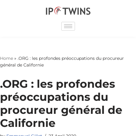
Skip
to
content
Home
»
.ORG : les profondes préoccupations du procureur
général de Californie
.ORG : les profondes
préoccupations du
procureur général de
Californie
by
Emmanuel Gillet
23 April 2020