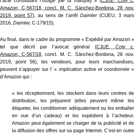
l’acte constituant l’usage [de la marque]
» (
CJUE,
Coty c
Amazon
,
C‑567/18
, concl. M. C. Sánchez-Bordona, 28 nov
2019, point 57
), au sens de l’arrêt
Daimler
(CIJEU, 3 mars
2016,
Daimler,
C‑179/15).
Au final, dans le cadre du programme « Expédié par Amazon »
tel que décrit par l’avocat général (
CJUE,
Coty c.
Amazon
,
C‑567/18
, concl. M. C. Sánchez-Bordona, 28 nov
2019, point 56), les vendeurs, pour leurs marchandises,
peuvent s’appuyer sur l’ «
implication active et coordonnée
d’Amazon qui :
« les réceptionnent, les stockent dans leurs centres de
distribution, les préparent (elles peuvent même les
étiqueter, les conditionner adéquatement ou les emballer
en vue d’un cadeau) et les expédient à l’acheteur.
Amazon peut également se charger de la publicité et de
la diffusion des offres sur sa page Internet. C’est en outre