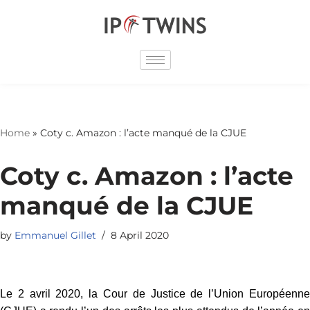
Skip
to
content
Home
»
Coty c. Amazon : l’acte manqué de la CJUE
Coty c. Amazon : l’acte
manqué de la CJUE
by
Emmanuel Gillet
8 April 2020
Le 2 avril 2020, la Cour de Justice de l’Union Européenne