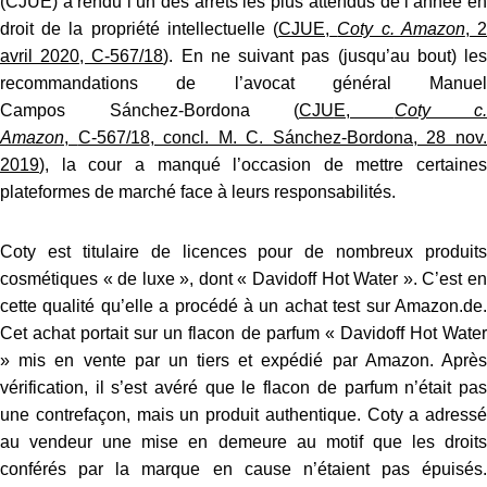
(CJUE) a rendu l’un des arrêts les plus attendus de l’année en
droit de la propriété intellectuelle (
CJUE,
Coty c. Amazon
, 
avril 2020, C‑567/18
). En ne suivant pas (jusqu’au bout) le
recommandations de l’avocat général Manuel
Campos Sánchez-Bordona (
CJUE,
Coty c.
Amazon
,
C‑567/18
, concl. M. C. Sánchez-Bordona, 28 nov
2019
), la cour a manqué l’occasion de mettre certaines
plateformes de marché face à leurs responsabilités.
Coty est titulaire de licences pour de nombreux produits
cosmétiques « de luxe », dont « Davidoff Hot Water ». C’est en
cette qualité qu’elle a procédé à un achat test sur Amazon.de.
Cet achat portait sur un flacon de parfum « Davidoff Hot Water
» mis en vente par un tiers et expédié par Amazon. Après
vérification, il s’est avéré que le flacon de parfum n’était pas
une contrefaçon, mais un produit authentique. Coty a adressé
au vendeur une mise en demeure au motif que les droits
conférés par la marque en cause n’étaient pas épuisés.