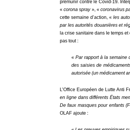
prémunir contre le Covid-19. Inter
«
corona spray
», «
coronavirus p
cette semaine d’action, «
les auto
par les autorités douanières et ré
la crise sanitaire dans le temps e
pas tout :
«
Par rapport à la semaine 
des saisies de médicaments
autorisée (un médicament an
L’Office Européen de Lutte Anti 
en ligne dans différents États mem
De faux masques pour enfants (F
OLAF ajoute :
«
Les preuves empiriques sug