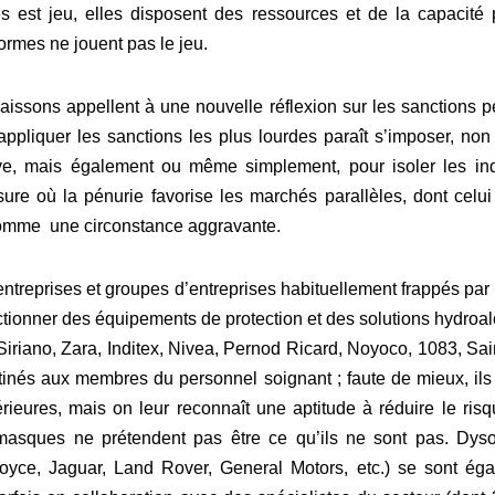
es est jeu, elles disposent des ressources et de la capacité
ormes ne jouent pas le jeu.
issons appellent à une nouvelle réflexion sur les sanctions p
ppliquer les sanctions les plus lourdes paraît s’imposer, no
ve, mais également ou même simplement, pour isoler les in
ure où la pénurie favorise les marchés parallèles, dont celui 
 comme une circonstance aggravante.
 entreprises et groupes d’entreprises habituellement frappés par
tionner des équipements de protection et des solutions hydroal
Siriano, Zara, Inditex, Nivea, Pernod Ricard, Noyoco, 1083, Sa
inés aux membres du personnel soignant ; faute de mieux, il
térieures, mais on leur reconnaît une aptitude à réduire le ri
s masques ne prétendent pas être ce qu’ils ne sont pas. Dys
oyce, Jaguar, Land Rover, General Motors, etc.) se sont éga