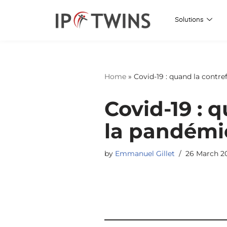
Solutions
Skip
to
content
Home
»
Covid-19 : quand la contre
Covid-19 : 
la pandémie
by
Emmanuel Gillet
26 March 2