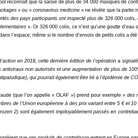
pol reconnaît que la saisie de plus de 34 000 masques de contr
ackages
» ou «
coronavirus medicine
» ne révèle que la partie 
rités des pays participants ont inspecté plus de 326 000 colis,
glementaires
». Or 326 000 colis, ce n’est qu’une goutte d’eau s
t dans l’espace, même si le nombre d’envois de petits colis a été
d’action en 2018, cette dernière édition de l’opération a sign
 antiviraux non autorisés et une augmentation de plus de 10
tipaludique), qui pourrait également être lié à l’épidémie de C
Fraude (que l’on appelle « OLAF ») prend pour exemple «
des 
bres de l’Union européenne à des prix variant entre 5 € et 10 €,
rozen 2) sont également impitoyablement passés en contreb
gèrent que ces produits de contrefaçon entrent en Europe par l