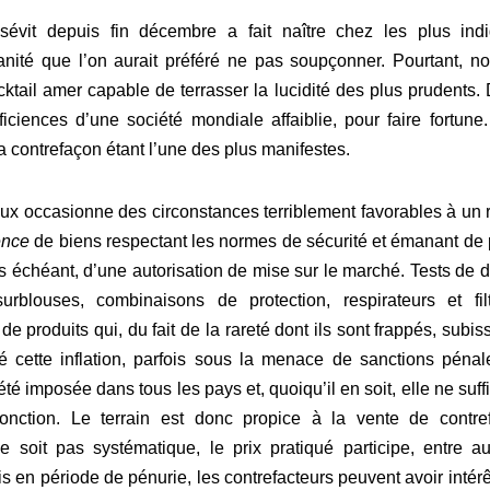
vit depuis fin décembre a fait naître chez les plus indi
anité que l’on aurait préféré ne pas soupçonner. Pourtant, n
ktail amer capable de terrasser la lucidité des plus prudents
ficiences d’une société mondiale affaiblie, pour faire fortun
la contrefaçon étant l’une des plus manifestes.
x occasionne des circonstances terriblement favorables à un 
ence
de biens respectant les normes de sécurité et émanant de pr
 cas échéant, d’une autorisation de mise sur le marché. Tests 
surblouses, combinaisons de protection, respirateurs et filt
 de produits qui, du fait de la rareté dont ils sont frappés, s
té cette inflation, parfois sous la menace de sanctions pénal
é imposée dans tous les pays et, quoiqu’il en soit, elle ne suffi
fonction. Le terrain est donc propice à la vente de contr
 soit pas systématique, le prix pratiqué participe, entre au
en période de pénurie, les contrefacteurs peuvent avoir intérêt