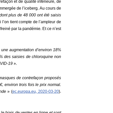
efaçon et de qualité inférieure, de
immergée de l’iceberg. Au cours de
 dont plus de 48 000 ont été saisis
i l’on tient compte de l’ampleur de
 freiné par la pandémie. Et c
e n’est
alé une augmentation d’environ 18%
0% des saisies de chloroquine non
OVID-19
».
masques de contrefaçon proposés
 environ trois fois le prix normal.
ande
» (
ec.europa.eu, 2020-03-20
).
e biais de ventes en ligne et sont