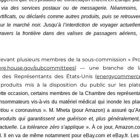
s via des services postaux ou de messagerie. Néanmoins, 
ificats, ou déclarés comme autres produits, puis se retrouvent
r le marché noir. Jusqu’à l’interdiction de voyager actuell
ravers la frontière dans des valises de passagers aériens, 
 devant plusieurs membres de la sous-commission « P
e.house.gov/subcommittees
) — une branche de l
des Représentants des États-Unis (
energycommerce
 produits mis à la disposition du public sur les pl
ette occasion, certains membres de la Chambre des représenta
onsommateurs vis-à-vis du matériel médical qui inonde les pl
 et/ou « coronavirus ». M. Mheta (pour Amazon) a assuré qu’
roduits qui garantissent une guérison et, plus généralement
 actuelle. La tolérance zéro s’applique
». À ce jour, Amazon.co
 Il en va de même notamment pour eBay.com et eBay.fr. Les e