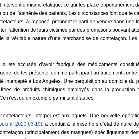
ut interventionnisme étatique, ce qui les place opportunément
ens ou de l’asthénie des patients. Les circonstances font que le c
ntrefacteurs, à l’opposé, prennent le parti de vendre dans une f
er l’attention de leurs victimes par des promotions pouvant at
 de la véritable nature d’une marchandise de contrefaçon. Les 
a été accusée d’avoir fabriqué des médicaments constitu
ène, de les présenter comme participant au traitement contre 
été intercepté à Los Angeles. Une perquisition au domicile du
0 litres de produits chimiques employés dans la productio
 Ce n’est qu’un exemple parmi tant d’autres.
s contrefacteurs, Interpol est aux aguets. Une nouvelle opéra
rpol.int, 2020-03-19
), a conduit à la mise hors d’état de nuire d
ntrefaçon (principalement des masques) spécifiquement des