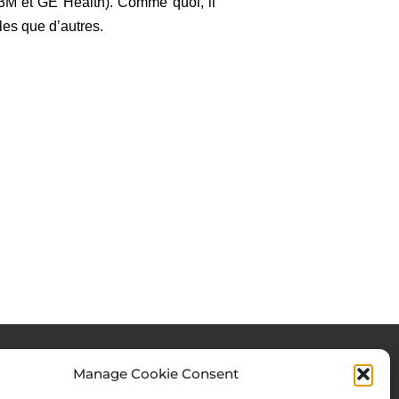
t 3M et GE Health). Comme quoi, il
bles que d’autres.
Manage Cookie Consent