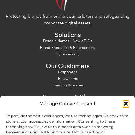
Protecting brands from online counterfeiters and safeguarding
corporate digital assets.
Solutions
Domain Names - New gTLDs
Brand Protection & Enforcement
Cybersecurity
Our Customers
Corporates
IP Law firms
Branding Agencies
Resources & Blog
Manage Cookie Consent
Blog
NFT - News From There
To provide the best experiences, we use technologies like cookies to
Domain Names Search
store and/or access device information. Consenting to these
technologies will allow us to process data such as browsing
About Us
behaviour or unique IDs on this site. Not consenting or
Expertise