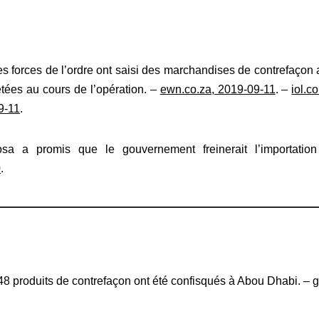
res forces de l’ordre ont saisi des marchandises de contrefaçon
tées au cours de l’opération. –
ewn.co.za, 2019-09-11
. –
iol.c
9-11
.
a a promis que le gouvernement freinerait l’importation
0
.
48 produits de contrefaçon ont été confisqués à Abou Dhabi. –
g