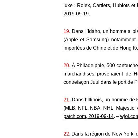
luxe : Rolex, Cartiers, Hublots et
2019-09-19
.
19.
Dans l’Idaho, un homme a plai
(Apple et Samsung) notamment su
importées de Chine et de Hong K
20.
À Philadelphie, 500 cartouche
marchandises provenaient de Ho
contrefaçon Juul dans le port de P
21.
Dans l’Illinois, un homme de B
(MLB, NFL, NBA, NHL, Majestic, A
patch.com, 2019-09-14
. –
wjol.co
22.
Dans la région de New York, d