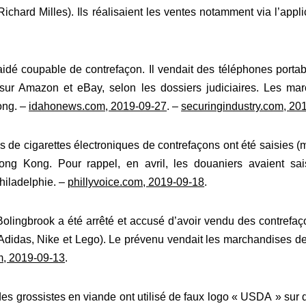
 Richard Milles). Ils réalisaient les ventes notamment via l’appl
dé coupable de contrefaçon. Il vendait des téléphones portab
r Amazon et eBay, selon les dossiers judiciaires. Les mar
ong. –
idahonews.com, 2019-09-27
. –
securingindustry.com, 20
s de cigarettes électroniques de contrefaçons ont été saisie
ng Kong. Pour rappel, en avril, les douaniers avaient sa
hiladelphie. –
phillyvoice.com, 2019-09-18
.
olingbrook a été arrêté et accusé d’avoir vendu des contrefaçon
didas, Nike et Lego). Le prévenu vendait les marchandises de 
m, 2019-09-13
.
es grossistes en viande ont utilisé de faux logo « USDA » sur 