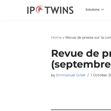
Solutions
Skip
to
content
Home
»
Revue de presse sur la co
Revue de pr
(septembre
by
Emmanuel Gillet
1 October 2