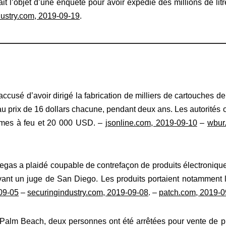
it l’objet d’une enquête pour avoir expédié des millions de lit
dustry.com, 2019-09-19
.
ccusé d’avoir dirigé la fabrication de milliers de cartouches d
au prix de 16 dollars chacune, pendant deux ans. Les autorités on
 armes à feu et 20 000 USD. –
jsonline.com, 2019-09-10
–
wbur
gas a plaidé coupable de contrefaçon de produits électroniqu
evant un juge de San Diego. Les produits portaient notammen
09-05
–
securingindustry.com, 2019-09-08
. –
patch.com, 2019-0
Palm Beach, deux personnes ont été arrêtées pour vente de pro