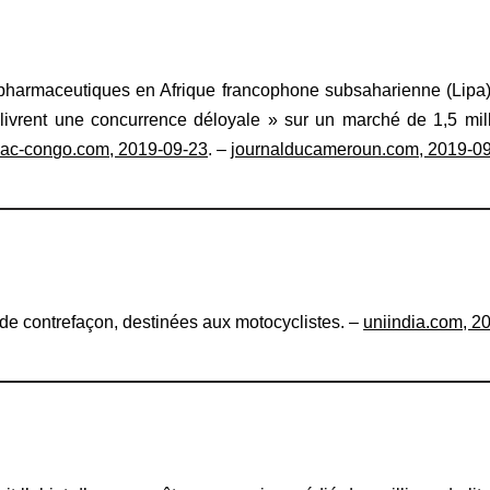
 pharmaceutiques en Afrique francophone subsaharienne (Lipa) a
livrent une concurrence déloyale » sur un marché de 1,5 mill
iac-congo.com, 2019-09-23
. –
journalducameroun.com, 2019-0
de contrefaçon, destinées aux motocyclistes. –
uniindia.com, 2