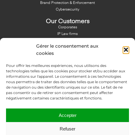
Brand Protection & Enforcement
Cybersecurity
Our Customers
Corporates
IP Law firms
Branding Agencies
Gérer le consentement aux
Resources & Blog
cookies
Blog
Pour offrir les meilleures expériences, nous utilisons des
NFT - News From There
technologies telles que les cookies pour stocker et/ou accéder aux
Domain Names Search
informations sur l'appareil. Le consentement à ces technologies
nous permettra de traiter des données telles que le comportement
About Us
de navigation ou des identifiants uniques sur ce site. Le fait de ne
Expertise
pas consentir ou de retirer son consentement peut affecter
Team
négativement certaines caractéristiques et fonctions.
Offices
Memberships
Accepter
Contact us
Refuser