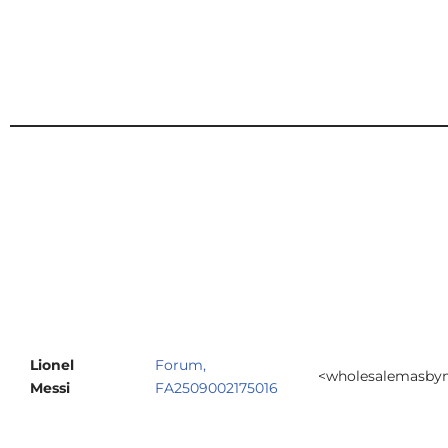
Lionel
Forum,
<wholesalemasby
Messi
FA2509002175016