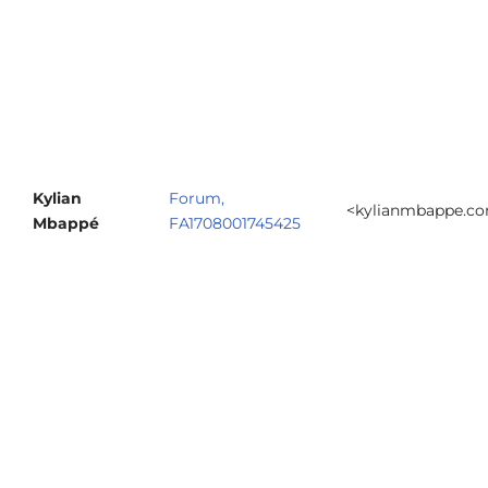
Kylian
Forum,
<kylianmbappe.c
Mbappé
FA1708001745425