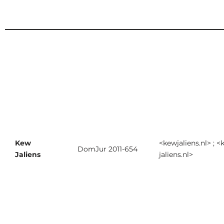
Kew
<kewjaliens.nl> ; <
DomJur 2011-654
Jaliens
jaliens.nl>