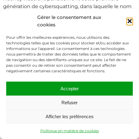
génération de cybersquatting, dans laquelle le nom
de domaine était essentiellement considéré comme
Gérer le consentement aux
un actif négociable. Le préjudice résultait alors
cookies
principalement de la privation du nom de domaine
correspondant à l’identité du joueur et de la
Pour offrir les meilleures expériences, nous utilisons des
technologies telles que les cookies pour stocker et/ou accéder aux
nécessité d’engager une procédure afin d’en obtenir
informations sur l'appareil. Le consentement à ces technologies
la récupération.
nous permettra de traiter des données telles que le comportement
de navigation ou des identifiants uniques sur ce site. Le fait de ne
pas consentir ou de retirer son consentement peut affecter
Les décisions plus récentes révèlent toutefois une
négativement certaines caractéristiques et fonctions.
évolution significative des usages litigieux. Le nom
de domaine est exploité de manière à créer une
Accepter
apparence de légitimité. Les affaires impliquant
David Beckham, Lionel Messi ou Kylian Mbappé
Refuser
montrent ainsi comment un nom de domaine peut
être utilisé pour reproduire l’identité numérique d’un
Afficher les préférences
joueur, promouvoir des produits non autorisés,
Politique en matière de cookies
détourner du trafic Internet ou collecter des