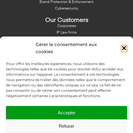
Brand Protection & Enforcement
Cybersecurity
Our Customers
Corporates
IP Law firms
Branding Agencies
Gérer le consentement aux
Resources & Blog
cookies
Blog
Pour offrir les meilleures expériences, nous utilisons des
NFT - News From There
technologies telles que les cookies pour stocker et/ou accéder aux
Domain Names Search
informations sur l'appareil. Le consentement à ces technologies
nous permettra de traiter des données telles que le comportement
About Us
de navigation ou des identifiants uniques sur ce site. Le fait de ne
Expertise
pas consentir ou de retirer son consentement peut affecter
Team
négativement certaines caractéristiques et fonctions.
Offices
Memberships
Accepter
Contact us
Refuser