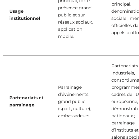
principal, forte
principal,
présence grand
Usage
dénominati
public et sur
institutionnel
sociale ; me
réseaux sociaux,
officielles d
application
appels d’offr
mobile.
Partenariats
industriels,
consortiums
Parrainage
programmes
d’événements
cadres de l’
Partenariats et
grand public
européenne,
parrainage
(sport, culture),
démonstrate
ambassadeurs.
nationaux ;
parrainage
d’instituts e
salons spécia