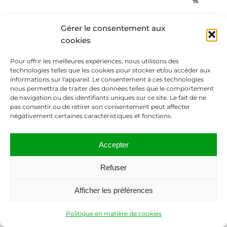
%
Gérer le consentement aux
cookies
Notoriété/renommée admise
5
2,9 %
implicitement
Pour offrir les meilleures expériences, nous utilisons des
technologies telles que les cookies pour stocker et/ou accéder aux
informations sur l'appareil. Le consentement à ces technologies
nous permettra de traiter des données telles que le comportement
de navigation ou des identifiants uniques sur ce site. Le fait de ne
pas consentir ou de retirer son consentement peut affecter
Circonstances spéciales
1
0,6 %
négativement certaines caractéristiques et fonctions.
Accepter
100,0
Total
174
Refuser
%
Afficher les préférences
Politique en matière de cookies
L’analyse statistique des décisions UDRP rendues