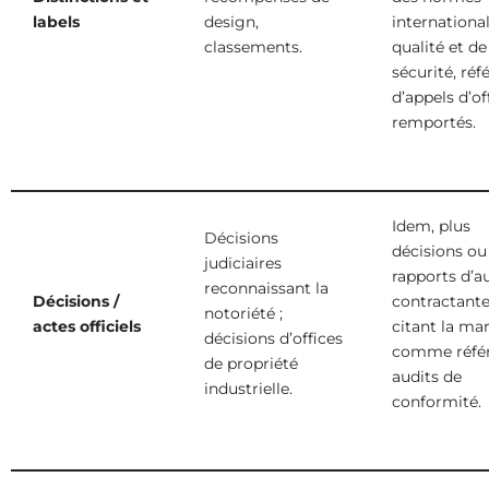
labels
design,
internationa
classements.
qualité et de
sécurité, réf
d’appels d’of
remportés.
Idem, plus
Décisions
décisions ou
judiciaires
rapports d’a
reconnaissant la
Décisions /
contractant
notoriété ;
actes officiels
citant la ma
décisions d’offices
comme référ
de propriété
audits de
industrielle.
conformité.