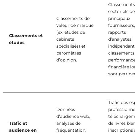
Classements
sectoriels de
Classements de
principaux
valeur de marque
fournisseurs,
(ex. études de
rapports
Classements et
cabinets
d’analystes
études
spécialisés) et
indépendant
baromètres
classements
d’opinion.
performance
financière lo
sont pertine
Trafic des e
Données
professionne
d’audience web,
téléchargem
Trafic et
analyses de
de livres bla
audience en
fréquentation,
inscriptions 