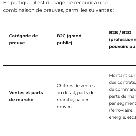
En pratique, il est d’usage de recourir à une
combinaison de preuves, parmi les suivantes :
B2B / B2G
Catégorie de
B2C (grand
(professionn
preuve
public)
pouvoirs pub
Montant cu
des contrats
Chiffres de ventes
de command
Ventes et parts
au détail, parts de
parts de ma
de marché
marché, panier
par segmen
moyen.
(ferroviaire,
énergie, etc.)