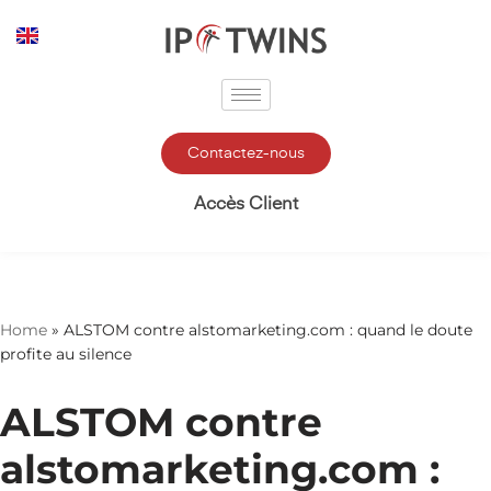
Aller
au
contenu
Contactez-nous
Accès Client
Home
»
ALSTOM contre alstomarketing.com : quand le doute
profite au silence
ALSTOM contre
alstomarketing.com :