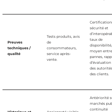
Certification
sécurité et
d’interopérab
Tests produits, avis
taux de
Preuves
de
disponibilit
techniques /
consommateurs,
moyen entr
qualité
service après-
pannes, rapp
vente.
d’évaluation
des autorité
des clients.
Antériorité s
marchés publ
continuité