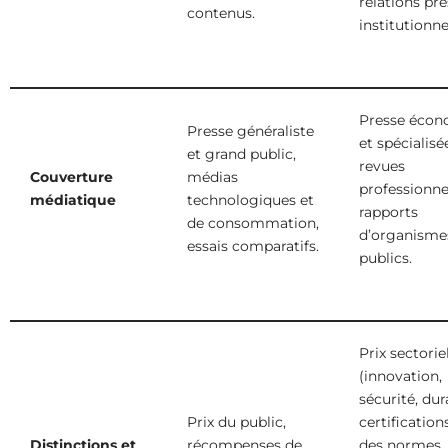
relations pr
contenus.
institutionne
Presse éco
Presse généraliste
et spécialisé
et grand public,
revues
Couverture
médias
professionnel
médiatique
technologiques et
rapports
de consommation,
d’organisme
essais comparatifs.
publics.
Prix sectorie
(innovation,
sécurité, dura
Prix du public,
certification
Distinctions et
récompenses de
des normes